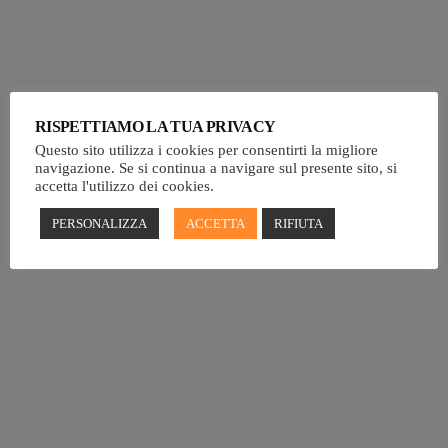
RISPETTIAMO LA TUA PRIVACY
Questo sito utilizza i cookies per consentirti la migliore
EVENTI
navigazione. Se si continua a navigare sul presente sito, si
accetta l'utilizzo dei cookies.
SAREMO SPEAKER AL FRU 2025!
PERSONALIZZA
ACCETTA
RIFIUTA