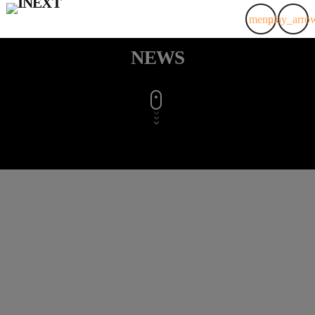
menu
play_arro
NEWS
insert_link