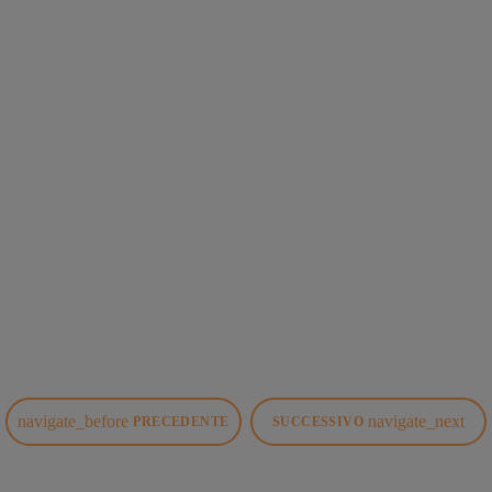
SBARRE
today
11 DICEMBRE 2024
587
10
4
navigate_before
navigate_next
PRECEDENTE
SUCCESSIVO