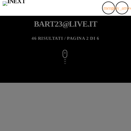
menu
play_arro
BART23@LIVE.IT
46 RISULTATI / PAGINA 2 DI 6
insert_link