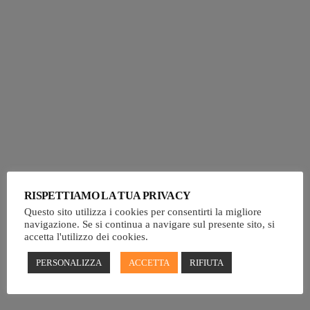
today
29 NOVEMBRE 2023
79
2
insert_link
RISPETTIAMO LA TUA PRIVACY
Questo sito utilizza i cookies per consentirti la migliore
navigazione. Se si continua a navigare sul presente sito, si
accetta l'utilizzo dei cookies.
PERSONALIZZA
ACCETTA
RIFIUTA