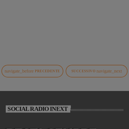
today
5 GIUGNO 2023
152
1
navigate_before
navigate_next
PRECEDENTE
SUCCESSIVO
SOCIAL RADIO INEXT