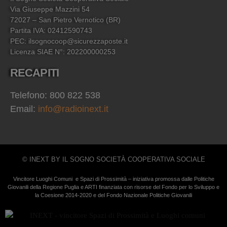
Via Giuseppe Mazzini 54
72027 – San Pietro Vernotico (BR)
Partita IVA: 02412590743
PEC: ilsognocoop@sicurezzaposte.it
Licenza SIAE N°: 202200000253
RECAPITI
Telefono: 800 822 538
Email:
info@radioinext.it
© INEXT BY IL SOGNO SOCIETÀ COOPERATIVA SOCIALE
Vincitore Luoghi Comuni e Spazi di Prossimità – iniziativa promossa dalle Politiche
Giovanili della Regione Puglia e ARTI finanziata con risorse del Fondo per lo Sviluppo e
la Coesione 2014-2020 e del Fondo Nazionale Politiche Giovanili