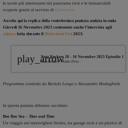
le uscite più interessanti dal panorama rock e le immancabili
scoperte grazie al servizio di
Groover.co
Ascolta qui la replica della ventottesima puntata andata in onda
Giovedì 16 Novembre 2023 contenente anche l’intervista agli
a/lpaca
fatta durante il
Distorsioni Fest
2023:
play_arrow
Next Rockers 28 - 16 Novembre 2023 Episodio 1
Next Rockers - Radio iNext
Programma condotto da Bartolo Longo e Alessandro Madaghiele
In questa puntata abbiamo ascoltato:
Bee Bee Sea –
Time and Time
Un viaggio nei meravigliosi Sixties, tra garage rock e un pizzico di