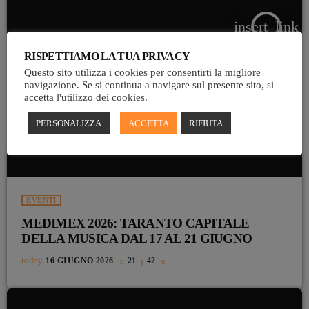
insert_link
RISPETTIAMO LA TUA PRIVACY
Questo sito utilizza i cookies per consentirti la migliore
navigazione. Se si continua a navigare sul presente sito, si
accetta l'utilizzo dei cookies.
PERSONALIZZA
ACCETTA
RIFIUTA
EVENTI
MEDIMEX 2026: TARANTO CAPITALE
DELLA MUSICA DAL 17 AL 21 GIUGNO
today
16 GIUGNO 2026
21
42