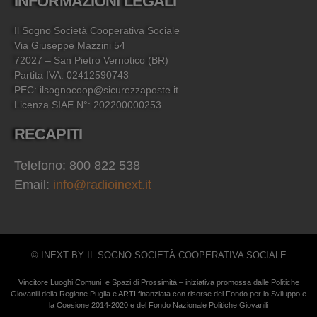
INFORMAZIONI LEGALI
Il Sogno Società Cooperativa Sociale
Via Giuseppe Mazzini 54
72027 – San Pietro Vernotico (BR)
Partita IVA: 02412590743
PEC: ilsognocoop@sicurezzaposte.it
Licenza SIAE N°: 202200000253
RECAPITI
Telefono: 800 822 538
Email:
info@radioinext.it
© INEXT BY IL SOGNO SOCIETÀ COOPERATIVA SOCIALE
Vincitore Luoghi Comuni e Spazi di Prossimità – iniziativa promossa dalle Politiche
Giovanili della Regione Puglia e ARTI finanziata con risorse del Fondo per lo Sviluppo e
la Coesione 2014-2020 e del Fondo Nazionale Politiche Giovanili