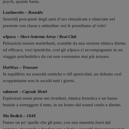
psych, quanto basta.
Leatherette –
Ronaldo
Sonorità post-punk degli anni d’oro rimasticate e rilanciate nel
presente con classe e attitudine: noi le prendiamo al volo!
a/lpaca –
Slave Antenna Array
/
Beat Club
Pulsazioni sonore martellanti, scandite da una sezione ritmica diretta
ed efficace, voci ipnotiche, così gli a/lpaca ci accompagnano in un
viaggio psichedelico da cui non vorremmo mai più tornare.
HotWax –
Treasure
In equilibrio tra sonorità oniriche e riff spericolati, un debutto così
scoppiettante non lo ascolti tutti i giorni.
submeet –
Capsule Hotel
Esplosioni noise perse nei riverberi, ritmica frenetica e un basso
brutale a sorreggere il tutto, in un brano dal sound crudo e diretto.
Mo Bedick –
1848
Fanno un po’ quello che gli pare, con una maestria fuori dal