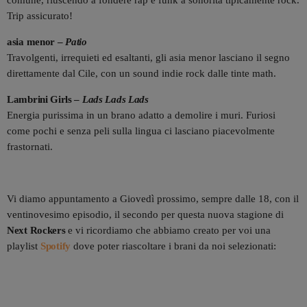
comune, riuscendo a fondere rap e funk a sonorità tipicamente rock.
Trip assicurato!
asia menor –
Patio
Travolgenti, irrequieti ed esaltanti, gli asia menor lasciano il segno
direttamente dal Cile, con un sound indie rock dalle tinte math.
Lambrini Girls –
Lads Lads Lads
Energia purissima in un brano adatto a demolire i muri. Furiosi
come pochi e senza peli sulla lingua ci lasciano piacevolmente
frastornati.
Vi diamo appuntamento a Giovedì prossimo, sempre dalle 18, con il
ventinovesimo episodio, il secondo per questa nuova stagione di
Next Rockers
e vi ricordiamo che abbiamo creato per voi una
playlist
Spotify
dove poter riascoltare i brani da noi selezionati: