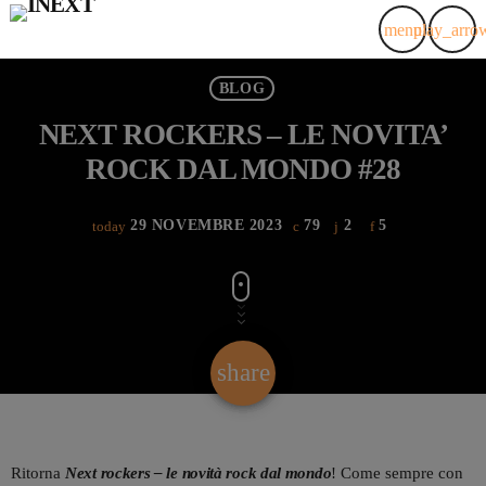
menu
play_arro
BLOG
NEXT ROCKERS – LE NOVITA’
ROCK DAL MONDO #28
29 NOVEMBRE 2023
79
2
5
today
share
email
2
Ritorna
Next rockers – le novità rock dal mondo
! Come sempre con